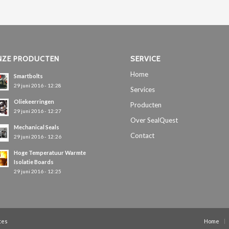
NZE PRODUCTEN
SERVICE
Home
Smartbolts
29 juni 2016 - 12:28
Services
Oliekeerringen
Producten
29 juni 2016 - 12:27
Over SealQuest
Mechanical Seals
Contact
29 juni 2016 - 12:26
Hoge Temperatuur Warmte
Isolatie Boards
29 juni 2016 - 12:25
tes
Home