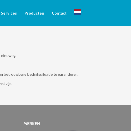
Services
Producten
Contact
 niet weg.
een betrouwbare bedrijfssituatie te garanderen.
t zijn.
MERKEN