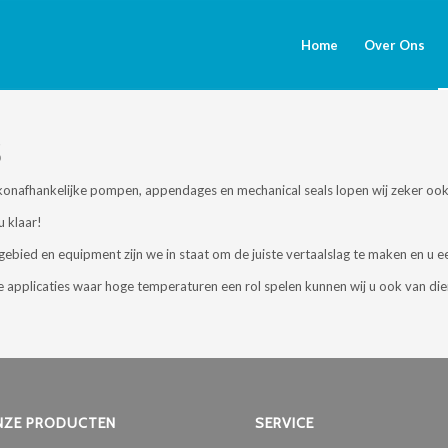
Home
Over Ons
S
konafhankelijke pompen, appendages en mechanical seals lopen wij zeker ook
u klaar!
sgebied en equipment zijn we in staat om de juiste vertaalslag te maken en u 
plicaties waar hoge temperaturen een rol spelen kunnen wij u ook van diens
NZE PRODUCTEN
SERVICE