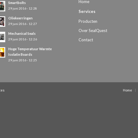
Home
Smartbolts
29 juni 2016 - 12:28
Services
Oliekeerringen
Producten
29 juni 2016 - 12:27
Over SealQuest
Mechanical Seals
29 juni 2016 - 12:26
Contact
Hoge Temperatuur Warmte
Isolatie Boards
29 juni 2016 - 12:25
tes
Home