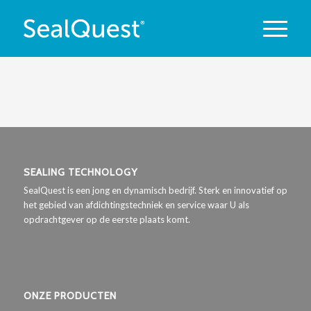
SEALING TECHNOLOGY
SealQuest is een jong en dynamisch bedrijf. Sterk en innovatief op
het gebied van afdichtingstechniek en service waar U als
opdrachtgever op de eerste plaats komt.
ONZE PRODUCTEN